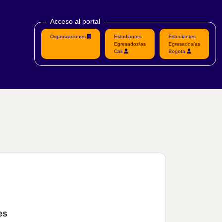
Acceso al portal
Organizaciones
Estudiantes
Estudiantes
Egresados/as
Egresados/as
Cali
Bogota
es